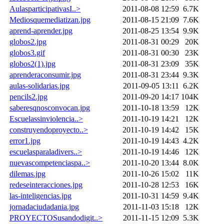
AulasparticipativasI..>
2011-08-08 12:59
6.7K
Mediosquemediatizan.jpg
2011-08-15 21:09
7.6K
aprend-aprender.jpg
2011-08-25 13:54
9.9K
globos2.jpg
2011-08-31 00:29
20K
globos3.gif
2011-08-31 00:30
23K
globos2(1).jpg
2011-08-31 23:09
35K
aprenderaconsumir.jpg
2011-08-31 23:44
9.3K
aulas-solidarias.jpg
2011-09-05 13:11
6.2K
pencils2.jpg
2011-09-20 14:17
104K
saberesqnosconvocan.jpg
2011-10-18 13:59
12K
Escuelassinviolencia..>
2011-10-19 14:21
12K
construyendoproyecto..>
2011-10-19 14:42
15K
error1.jpg
2011-10-19 14:43
4.2K
escuelasparaladivers..>
2011-10-19 14:46
12K
nuevascompetenciaspa..>
2011-10-20 13:44
8.0K
dilemas.jpg
2011-10-26 15:02
11K
redeseinteracciones.jpg
2011-10-28 12:53
16K
las-inteligencias.jpg
2011-10-31 14:59
9.4K
jornadaciudadania.jpg
2011-11-03 15:18
12K
PROYECTOSusandodigit..>
2011-11-15 12:09
5.3K