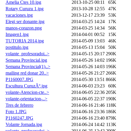
Amelia Ctes 10.jpg
2013-10-25 00:11
65K
Rotary Curuzu 1.jpg
2013-10-28 12:55
47K
vacaciones.jpg
2013-12-17 23:39
53K
Elegi ser donante.jpg
2014-03-25 14:24
17K
manos-corazon.png
2014-03-25 14:34
56K
Imagen1.jpg
2014-04-01 00:52
15K
TUTORIA 2014.jpg
2014-05-09 13:03
46K
postitulo.jpg
2014-05-13 15:04
50K
volante_profesoradoi..>
2014-05-15 20:17
290K
Semana Provincial.jpg
2014-05-26 14:02
196K
Semana Provincial(1)..>
2014-05-26 14:03
196K
mailing red donar 20..>
2014-05-26 21:27
266K
P1160007.JPG
2014-05-30 13:51
866K
Escultura CuruzÃº.jpg
2014-06-03 23:23
60K
volante-Atencion-cte..>
2014-06-05 22:36
205K
volante-orientacion-..>
2014-06-05 22:37
190K
Tres de febrero
2014-06-16 21:46
118K
Foto 1.JPG
2014-06-16 23:36
186K
P1160247.JPG
2014-06-16 23:40
879K
Volante Jornada.jpg
2014-06-24 14:42
113K
volante_profesoradoi..>
2014-06-25 12:42
290K