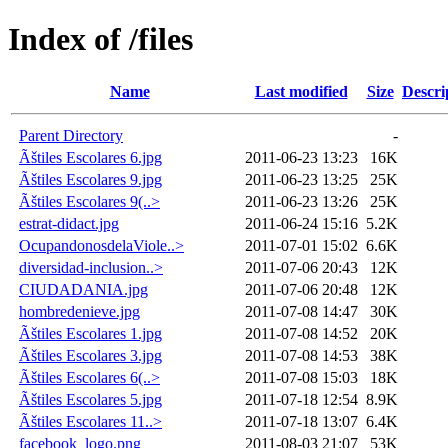
Index of /files
Name
Last modified
Size
Descri
Parent Directory
-
Ãštiles Escolares 6.jpg
2011-06-23 13:23
16K
Ãštiles Escolares 9.jpg
2011-06-23 13:25
25K
Ãštiles Escolares 9(..>
2011-06-23 13:26
25K
estrat-didact.jpg
2011-06-24 15:16
5.2K
OcupandonosdelaViole..>
2011-07-01 15:02
6.6K
diversidad-inclusion..>
2011-07-06 20:43
12K
CIUDADANIA.jpg
2011-07-06 20:48
12K
hombredenieve.jpg
2011-07-08 14:47
30K
Ãštiles Escolares 1.jpg
2011-07-08 14:52
20K
Ãštiles Escolares 3.jpg
2011-07-08 14:53
38K
Ãštiles Escolares 6(..>
2011-07-08 15:03
18K
Ãštiles Escolares 5.jpg
2011-07-18 12:54
8.9K
Ãštiles Escolares 11..>
2011-07-18 13:07
6.4K
facebook_logo.png
2011-08-03 21:07
53K