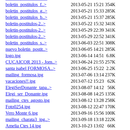
boletin_postitulos_f..>
2013-05-21 15:21
354K
boletin_postitulos_g..>
2013-05-21 15:33
285K
boletin_postitulos_b..>
2013-05-21 15:37
285K
boletin-postitulos-2..>
2013-05-22 15:32
341K
boletin-postitulos-2..>
2013-05-29 22:39
341K
boletin-postitulos-2..>
2013-05-29 22:52
341K
boletin_postitulos_s..>
2013-06-03 22:51
308K
nuevo boletin_postit..>
2013-06-05 14:21
285K
logo.jpg
2013-06-14 14:51
6.8K
CUCAICOR 2013 - Jorn..>
2013-06-24 21:55
257K
santa isabel FORMOSA..>
2013-06-25 15:22
2.2K
mailing_formosa.jpg
2013-07-06 13:14
237K
vacaciones!!.jpg
2013-07-12 15:23
62K
ElegiSerDonante_tapa..>
2013-08-07 14:12
56K
Elegi_ser_Donante.jpg
2013-08-08 14:25
135K
mailing_ctes_agosto.jpg
2013-08-12 13:28
258K
Foto0254.jpg
2013-08-12 22:47
170K
Vero Monte 6.jpg
2013-09-16 15:56
100K
mailing_charata3_jpg..>
2013-09-18 13:18
222K
Amelia Ctes 14.jpg
2013-10-23 13:02
66K