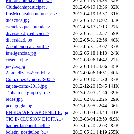
ErradicandolaViolenc..>
2012-04-19 13:34
32K
Ciudadaniaparticipat..>
2012-04-19 13:36
32K
LosMediosdecomunicac..>
2012-04-19 13:37
31K
didactica.jpg
2012-05-17 16:02
33K
escuelas que aprende..>
2012-05-17 21:13
27K
diversidad y educaci..>
2012-05-31 22:37
59K
diversidad.jpg
2012-05-31 22:56
40K
Atendiendo a la viol..>
2012-05-31 23:02
37K
inteligencias.jpg
2012-06-18 14:13
24K
enseniar.jpg
2012-08-06 14:42
27K
juegos.jpg
2012-08-13 23:06
45K
Aprendizajes-Servici..>
2012-09-06 14:51
40K
Corazones Unidos_800..>
2012-09-10 21:30
37K
tarjeta-terras-2013.jpg
2012-12-20 15:45
141K
Trabajo en grupo y a..>
2013-02-05 21:50
39K
redes.jpg
2013-02-05 22:26
29K
pedagogia.jpg
2013-02-05 22:44
36K
ENSEÃ‘AR Y APRENDER.jpg
2013-03-04 23:43
41K
TIC INCLUSION DIGITA..>
2013-03-04 23:50
6.9K
banner facebook bell..>
2013-05-20 22:03
82K
boletin_postitulos_b..>
2013-05-21 14:19
255K