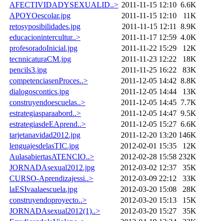
AFECTIVIDADYSEXUALID..>
2011-11-15 12:10
6.6K
APOYOescolar.jpg
2011-11-15 12:10
11K
retosyposibilidades.jpg
2011-11-15 12:11
8.9K
educacionintercultur..>
2011-11-17 12:59
4.0K
profesoradoInicial.jpg
2011-11-22 15:29
12K
tecnnicaturaCM.jpg
2011-11-23 12:22
18K
pencils3.jpg
2011-11-25 16:22
83K
competenciasenProces..>
2011-12-05 14:42
8.8K
dialogoscontics.jpg
2011-12-05 14:44
13K
construyendoescuelas..>
2011-12-05 14:45
7.7K
estrategiasparaabord..>
2011-12-05 14:47
9.5K
estrategiasdeEAprend..>
2011-12-05 15:27
6.6K
tarjetanavidad2012.jpg
2011-12-20 13:20
146K
lenguajesdelasTIC.jpg
2012-02-01 15:35
12K
AulasabiertasATENCIO..>
2012-02-28 15:58
232K
JORNADAsexual2012.jpg
2012-03-02 12:37
35K
CURSO-Aprendizajessi..>
2012-03-09 22:12
33K
laESIvaalaescuela.jpg
2012-03-20 15:08
28K
construyendoproyecto..>
2012-03-20 15:13
15K
JORNADAsexual2012(1)..>
2012-03-20 15:27
35K