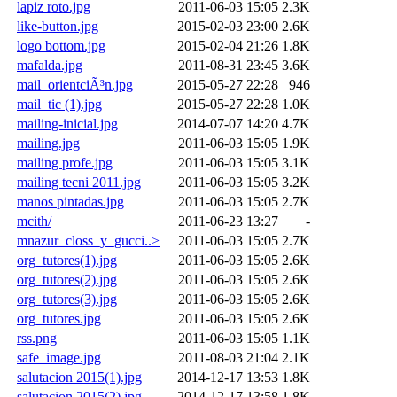
lapiz roto.jpg
2011-06-03 15:05
2.3K
like-button.jpg
2015-02-03 23:00
2.6K
logo bottom.jpg
2015-02-04 21:26
1.8K
mafalda.jpg
2011-08-31 23:45
3.6K
mail_orientciÃ³n.jpg
2015-05-27 22:28
946
mail_tic (1).jpg
2015-05-27 22:28
1.0K
mailing-inicial.jpg
2014-07-07 14:20
4.7K
mailing.jpg
2011-06-03 15:05
1.9K
mailing profe.jpg
2011-06-03 15:05
3.1K
mailing tecni 2011.jpg
2011-06-03 15:05
3.2K
manos pintadas.jpg
2011-06-03 15:05
2.7K
mcith/
2011-06-23 13:27
-
mnazur_closs_y_gucci..>
2011-06-03 15:05
2.7K
org_tutores(1).jpg
2011-06-03 15:05
2.6K
org_tutores(2).jpg
2011-06-03 15:05
2.6K
org_tutores(3).jpg
2011-06-03 15:05
2.6K
org_tutores.jpg
2011-06-03 15:05
2.6K
rss.png
2011-06-03 15:05
1.1K
safe_image.jpg
2011-08-03 21:04
2.1K
salutacion 2015(1).jpg
2014-12-17 13:53
1.8K
salutacion 2015(2).jpg
2014-12-17 13:58
1.8K