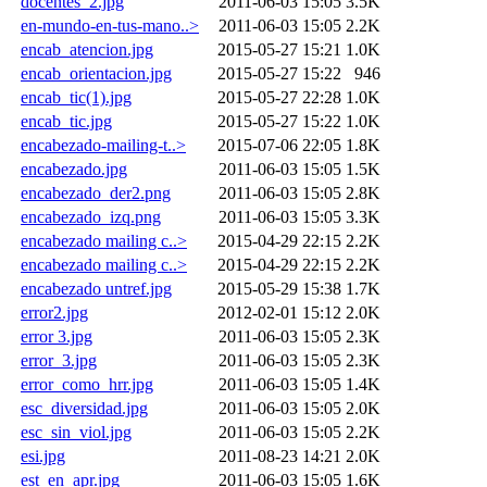
docentes_2.jpg
2011-06-03 15:05
3.5K
en-mundo-en-tus-mano..>
2011-06-03 15:05
2.2K
encab_atencion.jpg
2015-05-27 15:21
1.0K
encab_orientacion.jpg
2015-05-27 15:22
946
encab_tic(1).jpg
2015-05-27 22:28
1.0K
encab_tic.jpg
2015-05-27 15:22
1.0K
encabezado-mailing-t..>
2015-07-06 22:05
1.8K
encabezado.jpg
2011-06-03 15:05
1.5K
encabezado_der2.png
2011-06-03 15:05
2.8K
encabezado_izq.png
2011-06-03 15:05
3.3K
encabezado mailing c..>
2015-04-29 22:15
2.2K
encabezado mailing c..>
2015-04-29 22:15
2.2K
encabezado untref.jpg
2015-05-29 15:38
1.7K
error2.jpg
2012-02-01 15:12
2.0K
error 3.jpg
2011-06-03 15:05
2.3K
error_3.jpg
2011-06-03 15:05
2.3K
error_como_hrr.jpg
2011-06-03 15:05
1.4K
esc_diversidad.jpg
2011-06-03 15:05
2.0K
esc_sin_viol.jpg
2011-06-03 15:05
2.2K
esi.jpg
2011-08-23 14:21
2.0K
est_en_apr.jpg
2011-06-03 15:05
1.6K