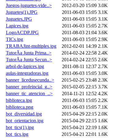
Juegos-juguetes-vide..>
2012-03-20 15:09
3.0K
Juguetes(1).JPG
2011-06-03 15:05
3.1K
Juguetes.JPG
2011-06-03 15:05
3.1K
Lapices.jpg
2011-06-03 15:05
2.7K
LogoACDP.JPG
2011-08-03 21:04
3.6K
TICs.jpg
2011-06-03 15:05
2.9K
TRABAJint-multiples.jpg
2012-02-01 14:39
2.1K
TutorÃ­a Junta Prima..>
2014-02-24 22:58
2.4K
TutorÃ­a Junta Secun..>
2014-02-24 22:55
2.6K
arbol-de-lapices.jpg
2011-08-11 12:37
2.7K
aulas-integradoras.jpg
2011-06-03 15:05
3.0K
banner_licedusecunda..>
2015-02-25 23:48
2.3K
banner_profeincial_g..>
2015-02-05 22:15
3.7K
banner_tic_atencion_..>
2014-11-21 12:52
4.2K
biblioteca.jpg
2011-06-03 15:05
2.2K
biblioteca.png
2011-06-03 15:05
7.1K
bot_diversidad.jpg
2015-04-29 22:15
2.0K
bot_orientacion.jpg
2015-04-29 22:15
1.6K
bot_tics(1).jpg
2015-04-21 22:19
1.6K
bot_tics.jpg
2015-04-21 22:01
1.6K