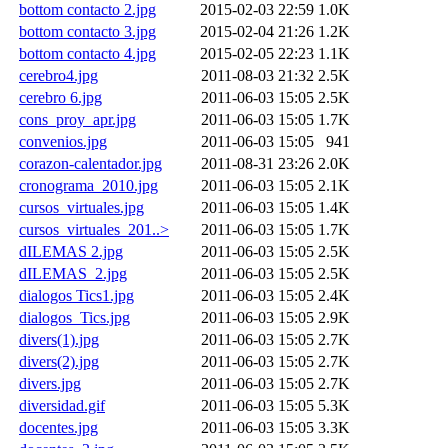
bottom contacto 2.jpg
2015-02-03 22:59
1.0K
bottom contacto 3.jpg
2015-02-04 21:26
1.2K
bottom contacto 4.jpg
2015-02-05 22:23
1.1K
cerebro4.jpg
2011-08-03 21:32
2.5K
cerebro 6.jpg
2011-06-03 15:05
2.5K
cons_proy_apr.jpg
2011-06-03 15:05
1.7K
convenios.jpg
2011-06-03 15:05
941
corazon-calentador.jpg
2011-08-31 23:26
2.0K
cronograma_2010.jpg
2011-06-03 15:05
2.1K
cursos_virtuales.jpg
2011-06-03 15:05
1.4K
cursos_virtuales_201..>
2011-06-03 15:05
1.7K
dILEMAS 2.jpg
2011-06-03 15:05
2.5K
dILEMAS_2.jpg
2011-06-03 15:05
2.5K
dialogos Tics1.jpg
2011-06-03 15:05
2.4K
dialogos_Tics.jpg
2011-06-03 15:05
2.9K
divers(1).jpg
2011-06-03 15:05
2.7K
divers(2).jpg
2011-06-03 15:05
2.7K
divers.jpg
2011-06-03 15:05
2.7K
diversidad.gif
2011-06-03 15:05
5.3K
docentes.jpg
2011-06-03 15:05
3.3K