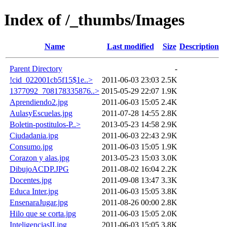
Index of /_thumbs/Images
Name
Last modified
Size
Description
Parent Directory
-
!cid_022001cb5f15$1e..>
2011-06-03 23:03
2.5K
1377092_708178335876..>
2015-05-29 22:07
1.9K
Aprendiendo2.jpg
2011-06-03 15:05
2.4K
AulasyEscuelas.jpg
2011-07-28 14:55
2.8K
Boletin-postitulos-P..>
2013-05-23 14:58
2.9K
Ciudadania.jpg
2011-06-03 22:43
2.9K
Consumo.jpg
2011-06-03 15:05
1.9K
Corazon y alas.jpg
2013-05-23 15:03
3.0K
DibujoACDP.JPG
2011-08-02 16:04
2.2K
Docentes.jpg
2011-09-08 13:47
3.3K
Educa Inter.jpg
2011-06-03 15:05
3.8K
EnsenaraJugar.jpg
2011-08-26 00:00
2.8K
Hilo que se corta.jpg
2011-06-03 15:05
2.0K
InteligenciasII.jpg
2011-06-03 15:05
3.8K